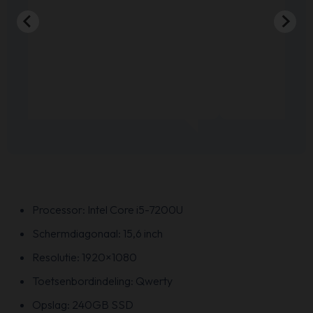
Sven de Haze
…
…
Processor: Intel Core i5-7200U
Schermdiagonaal: 15,6 inch
Resolutie: 1920×1080
Toetsenbordindeling: Qwerty
Opslag: 240GB SSD