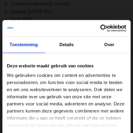
Toetsenbordindeling: Qwerty
Opslag: 240GB SSD
RAM: 4GB
Optische staat: B Grade
Bevat Windows 11
6 maanden garantie!
Toestemming
Details
Over
Bevat GEEN originele doos
Deze website maakt gebruik van cookies
Specificaties
We gebruiken cookies om content en advertenties te
personaliseren, om functies voor social media te bieden
Beeldschermdiagonaal (inch)
en om ons websiteverkeer te analyseren. Ook delen we
15,6 inch
informatie over uw gebruik van onze site met onze
partners voor social media, adverteren en analyse. Deze
Merk
partners kunnen deze gegevens combineren met andere
Acer
informatie die u aan ze heeft verstrekt of die ze hebben
verzameld op basis van uw gebruik van hun services.
Opslagruimte