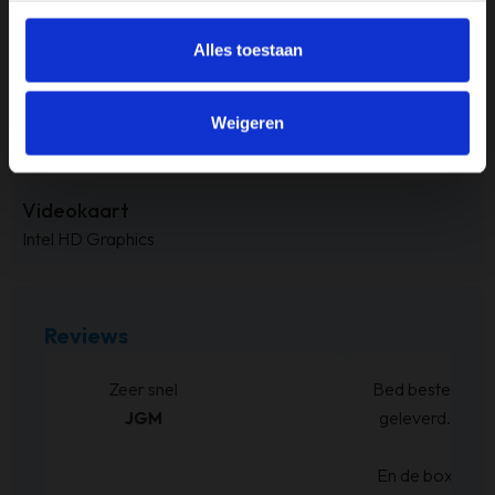
240GB
Alles toestaan
Processor
Intel i5
Weigeren
RAM-geheugen
4GB
Videokaart
Intel HD Graphics
Reviews
Bed besteld ,en zoals beloofd binnen de weken
geleverd. Netjes op de hoogte gehouden wat
betreft levering.
En de boxspring is zoals we verwacht hadden.