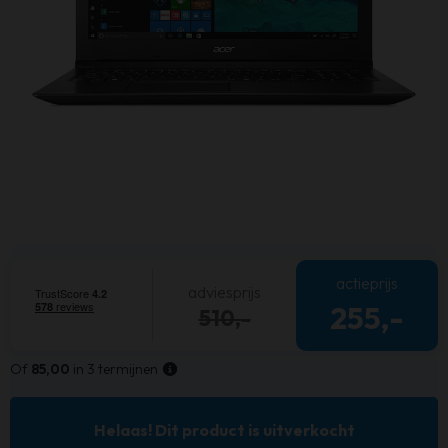
actieprijs
adviesprijs
255,-
510,-
Of
85,00
in 3 termijnen
Helaas! Dit product is uitverkocht