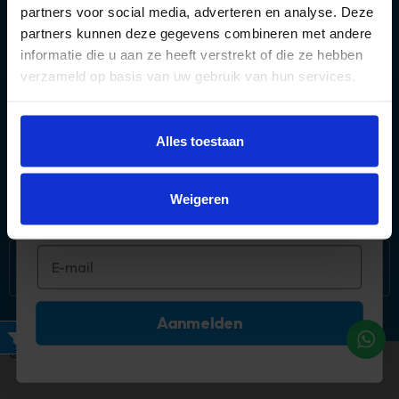
partners voor social media, adverteren en analyse. Deze
partners kunnen deze gegevens combineren met andere
informatie die u aan ze heeft verstrekt of die ze hebben
verzameld op basis van uw gebruik van hun services.
Over ons
Méér deals? 🤩
Alles toestaan
Populaire categorieën
Abonneer je op onze mail!
Mijn account
Weigeren
Aanmelden
Filters
©2026 Timco Voordeelmarkt