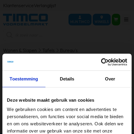
Klantenservice
Verlanglijst
MIJN TIMCO
WINKELS
Producten
zoeken
Wonen & Slapen
Tafels
Bureau's
Bureau's
Toestemming
Details
Over
Geen producten gevonden die aan je
selectie voldoen.
Deze website maakt gebruik van cookies
We gebruiken cookies om content en advertenties te
personaliseren, om functies voor social media te bieden
en om ons websiteverkeer te analyseren. Ook delen we
informatie over uw gebruik van onze site met onze