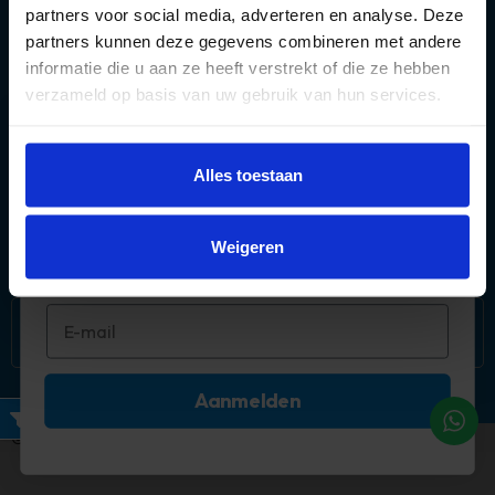
partners voor social media, adverteren en analyse. Deze
partners kunnen deze gegevens combineren met andere
informatie die u aan ze heeft verstrekt of die ze hebben
verzameld op basis van uw gebruik van hun services.
Over ons
Méér deals? 🤩
Alles toestaan
Populaire categorieën
Abonneer je op onze mail!
Mijn account
Weigeren
Aanmelden
Filters
©2026 Timco Voordeelmarkt