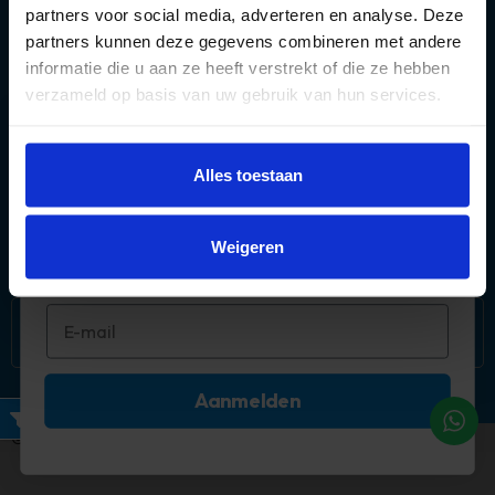
partners voor social media, adverteren en analyse. Deze
partners kunnen deze gegevens combineren met andere
informatie die u aan ze heeft verstrekt of die ze hebben
verzameld op basis van uw gebruik van hun services.
Over ons
Méér deals? 🤩
Alles toestaan
Populaire categorieën
Abonneer je op onze mail!
Mijn account
Weigeren
Aanmelden
Filters
©2026 Timco Voordeelmarkt