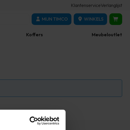
Klantenservice
Verlanglijst
MIJN TIMCO
WINKELS
Koffers
Meubeloutlet