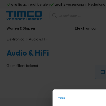
gratis
achteraf betalen
gratis
verzending in Nederlan
Producten
zoeken
Wonen & Slapen
Elektronica
Elektronica
Audio & HiFi
Audio & HiFi
Geen filters bekend