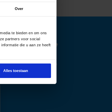
Over
 media te bieden en om ons
ze partners voor social
Mijn account
nformatie die u aan ze heeft
Mijn account
Mijn bestellingen
Alles toestaan
Mijn verlanglijst