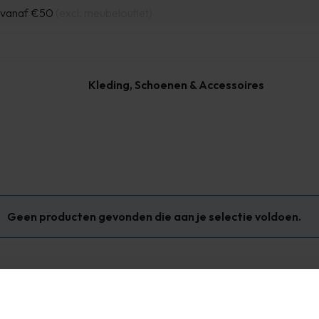
d vanaf €50
(excl. meubeloutlet)
Kleding, Schoenen & Accessoires
Geen producten gevonden die aan je selectie voldoen.