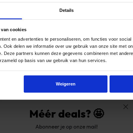
Details
 van cookies
ent en advertenties te personaliseren, om functies voor social
. Ook delen we informatie over uw gebruik van onze site met on
Populaire categorieën
e. Deze partners kunnen deze gegevens combineren met andere i
erzameld op basis van uw gebruik van hun services.
Dekbedden
Boxsprings
Weigeren
den
Hoofdkussens
zendinformatie
Eetkamerstoelen
Sokken
Méér deals? 🤩
Hoekbanken
oorwaarden
Abonneer je op onze mail!