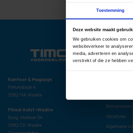
Toestemming
Deze website maakt gebruik
We gebruiken cookies om cont
websiteverkeer te analyseren
Over ons
media, adverteren en analys
verstrekt of die ze hebben v
Contact
Klantenkaart
Kantoor & Magazijn
Betaalmetho
Petunialaan 4
5582 HA Waalre
Lever- & ver
Retourneren
Filiaal Aalst-Waalre
Vacatures
Burg. Mollaan 54
5582 CK Waalre
Algemene v
Openingstijden