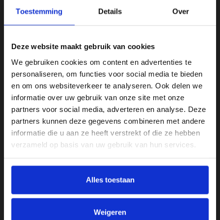
Toestemming
Details
Over
…
…
Deze website maakt gebruik van cookies
We gebruiken cookies om content en advertenties te
personaliseren, om functies voor social media te bieden
en om ons websiteverkeer te analyseren. Ook delen we
informatie over uw gebruik van onze site met onze
partners voor social media, adverteren en analyse. Deze
partners kunnen deze gegevens combineren met andere
informatie die u aan ze heeft verstrekt of die ze hebben
verzameld op basis van uw gebruik van hun services.
Alles toestaan
Weigeren