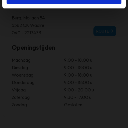
Filiaal Aalst-Waalre
Burg. Mollaan 54
5582 CK Waalre
ROUTE
040 - 2213433
Openingstijden
Maandag
9:00 - 18:00 u
Dinsdag
9:00 - 18:00 u
Woensdag
9:00 - 18:00 u
Donderdag
9:00 - 18:00 u
Vrijdag
9:00 - 20:00 u
Zaterdag
9:30 - 17:00 u
Zondag
Gesloten