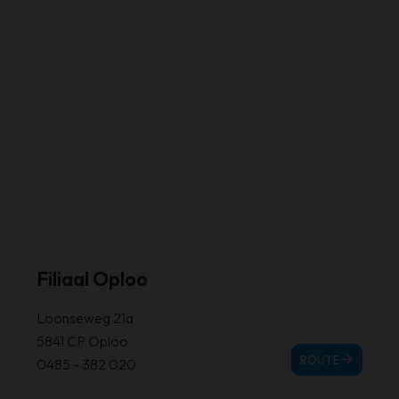
Filiaal Oploo
Loonseweg 21a
5841 CP Oploo
ROUTE
0485 - 382 020