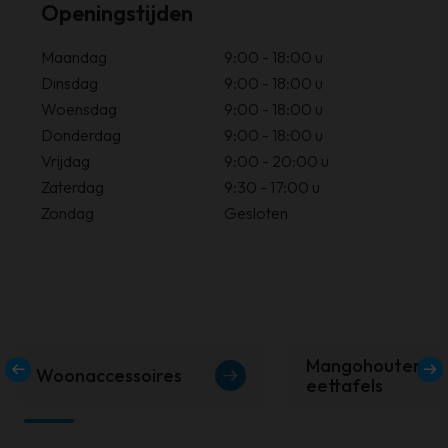
Openingstijden
Maandag
9:00 - 18:00 u
Dinsdag
9:00 - 18:00 u
Woensdag
9:00 - 18:00 u
Donderdag
9:00 - 18:00 u
Vrijdag
9:00 - 20:00 u
Zaterdag
9:30 - 17:00 u
Zondag
Gesloten
Mangohouten
Woonaccessoires
50% KORTING
40% K
eettafels