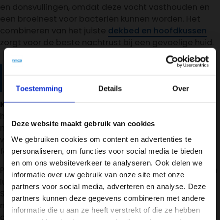
en donsvullingen, omdat deze vocht vasthouden en
een broeinest voor bacteriën kunnen worden. Het
combineren van het juiste
dekbed en hoofdkussen
zorgt voor de beste nachtrust bij een gevoelige huid.
Waarom zijn katoenen lakens vaak
de beste keuze bij eczeem?
Toestemming
Details
Over
Katoen is van nature ademend en zacht
voor de
huid, waardoor het irritatie minimaliseert. Het
Deze website maakt gebruik van cookies
materiaal absorbeert vocht goed en laat lucht door,
wat overmatig zweten voorkomt – een belangrijke
We gebruiken cookies om content en advertenties te
factor bij het voorkomen van eczeemopvlammingen.
personaliseren, om functies voor social media te bieden
en om ons websiteverkeer te analyseren. Ook delen we
Percalekatoen is vaak de beste keuze, omdat het een
informatie over uw gebruik van onze site met onze
luchtige weving heeft die extra ademend is.
partners voor social media, adverteren en analyse. Deze
Satijnkatoen voelt weliswaar luxer aan, maar kan
partners kunnen deze gegevens combineren met andere
meer warmte vasthouden. Let bij de aankoop op de
informatie die u aan ze heeft verstrekt of die ze hebben
draaddichtheid: tussen de 200 en 400 draden per