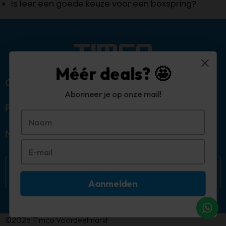
Is leer een goede keuze voor een boxspring?
Méér deals? 🤩
Over ons
Abonneer je op onze mail!
Populaire categorieën
Mijn account
Aanmelden
©2026 Timco Voordeelmarkt