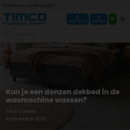
Klantenservice
Verlanglijst
MIJN TIMCO
WINKELS
Producten
zoeken
Kun je een donzen dekbed in de
wasmachine wassen?
Timo Steines
Door
9 november 2025