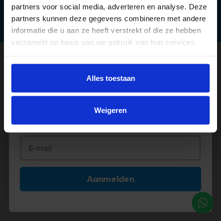
partners voor social media, adverteren en analyse. Deze
partners kunnen deze gegevens combineren met andere
informatie die u aan ze heeft verstrekt of die ze hebben
verzameld op basis van uw gebruik van hun services.
©2026 Timco Voordeelmarkt
Méér deals? 🤩
Alles toestaan
Abonneer je op onze mail!
Weigeren
Aanmelden