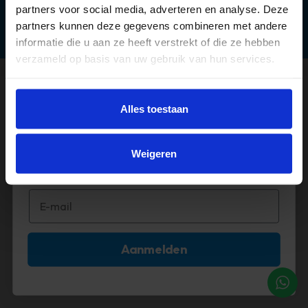
partners voor social media, adverteren en analyse. Deze
partners kunnen deze gegevens combineren met andere
informatie die u aan ze heeft verstrekt of die ze hebben
verzameld op basis van uw gebruik van hun services.
©2026 Timco Voordeelmarkt
Méér deals? 🤩
Alles toestaan
Abonneer je op onze mail!
Weigeren
Aanmelden