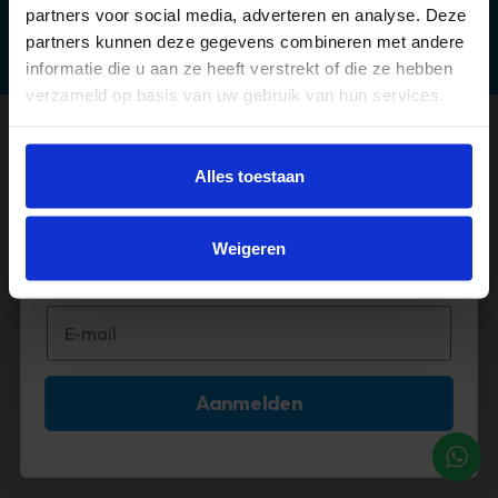
partners voor social media, adverteren en analyse. Deze
partners kunnen deze gegevens combineren met andere
informatie die u aan ze heeft verstrekt of die ze hebben
verzameld op basis van uw gebruik van hun services.
©2026 Timco Voordeelmarkt
Méér deals? 🤩
Alles toestaan
Abonneer je op onze mail!
Weigeren
Aanmelden