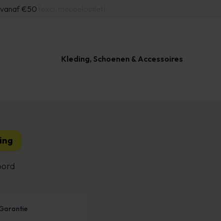
d vanaf €50
(excl. meubeloutlet)
Kleding, Schoenen & Accessoires
1
ing
bord
 Garantie