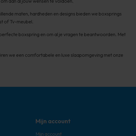
 om aan al jouw wensen te voldoen.
hillende maten, hardheden en designs bieden we boxsprings
ist of Tv-meubel.
e perfecte boxspring en om al je vragen te beantwoorden. Met
creëren we een comfortabele en luxe slaapomgeving met onze
Mijn account
Mijn account