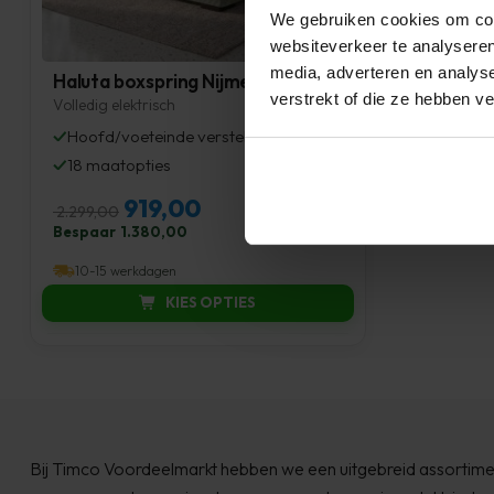
We gebruiken cookies om cont
websiteverkeer te analyseren
media, adverteren en analys
Haluta boxspring Nijmegen
verstrekt of die ze hebben v
Volledig elektrisch
✓
Hoofd/voeteinde verstelbaar
✓
18 maatopties
919,00
2.299,00
Bespaar
1.380,00
10-15 werkdagen
KIES OPTIES
Bij Timco Voordeelmarkt hebben we een uitgebreid assortimen