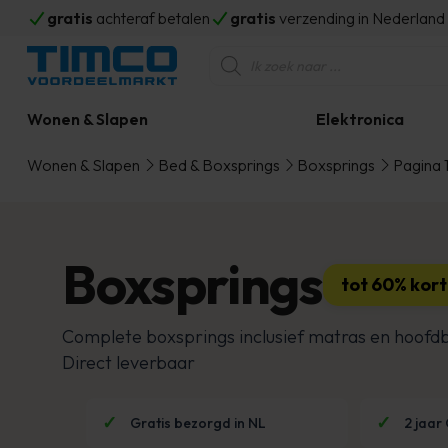
gratis
achteraf betalen
gratis
verzending in Nederlan
Producten
zoeken
Wonen & Slapen
Elektronica
Wonen & Slapen
Bed & Boxsprings
Boxsprings
Pagina 
Boxsprings
tot 60% kort
Complete boxsprings inclusief matras en hoofd
Direct leverbaar
Gratis bezorgd in NL
2 jaar