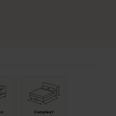
en
Compleet