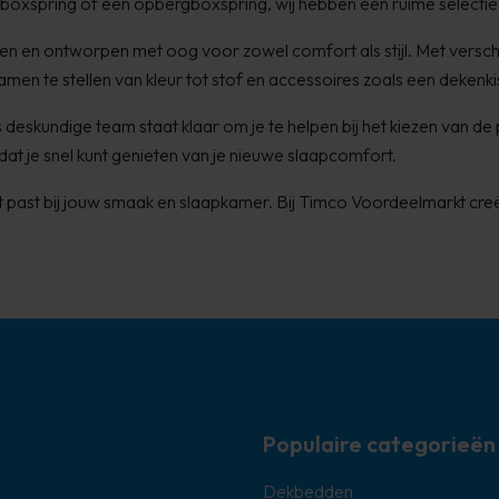
oxspring of een opbergboxspring, wij hebben een ruime selectie
n en ontworpen met oog voor zowel comfort als stijl. Met versc
samen te stellen van kleur tot stof en accessoires zoals een dekenk
deskundige team staat klaar om je te helpen bij het kiezen van d
dat je snel kunt genieten van je nieuwe slaapcomfort.
fect past bij jouw smaak en slaapkamer. Bij Timco Voordeelmarkt 
Populaire categorieën
Dekbedden