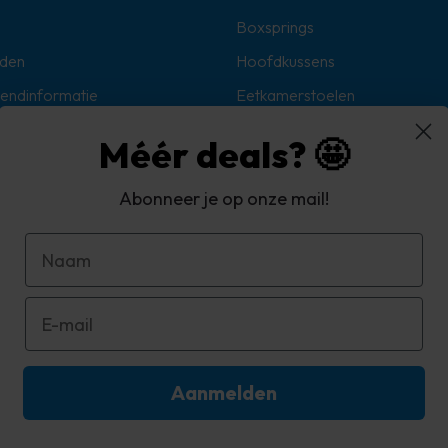
Boxsprings
den
Hoofdkussens
zendinformatie
Eetkamerstoelen
Sokken
Méér deals? 🤩
Hoekbanken
oorwaarden
Abonneer je op onze mail!
d
Aanmelden