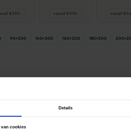
anaf €339
vanaf €919
vanaf €4
0
90×200
140×200
160×200
180×200
200×2
Details
 van cookies