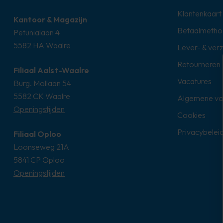
Klantenkaart
Kantoor & Magazijn
Betaalmetho
Petunialaan 4
5582 HA Waalre
Lever- & ver
Retourneren
Filiaal Aalst-Waalre
Vacatures
Burg. Mollaan 54
5582 CK Waalre
Algemene v
Openingstijden
Cookies
Privacybelei
Filiaal Oploo
Loonseweg 21A
5841 CP Oploo
Openingstijden