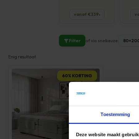
vanaf €339
v
Filter
of via snelkeuze:
80×20
Enig resultaat
60% KORTING
Toestemming
Deze website maakt gebruik