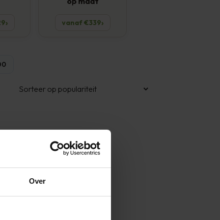
op maat
29
vanaf €339
00
Over